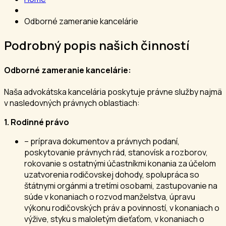
Odborné zameranie kancelárie
Podrobný popis našich činností
Odborné zameranie kancelárie:
Naša advokátska kancelária poskytuje právne služby najmä
v nasledovných právnych oblastiach:
1. Rodinné právo
– príprava dokumentov a právnych podaní,
poskytovanie právnych rád, stanovísk a rozborov,
rokovanie s ostatnými účastníkmi konania za účelom
uzatvorenia rodičovskej dohody, spolupráca so
štátnymi orgánmi a tretími osobami, zastupovanie na
súde v konaniach o rozvod manželstva, úpravu
výkonu rodičovských práv a povinností, v konaniach o
výžive, styku s maloletým dieťaťom, v konaniach o