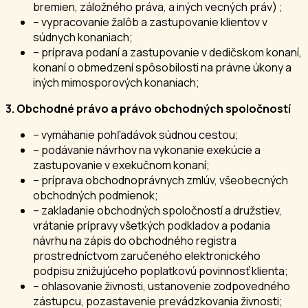
bremien, záložného práva, a iných vecných práv) ;
– vypracovanie žalôb a zastupovanie klientov v
súdnych konaniach;
– príprava podaní a zastupovanie v dedičskom konaní,
konaní o obmedzení spôsobilosti na právne úkony a
iných mimosporových konaniach;
3. Obchodné právo a právo obchodných spoločností
– vymáhanie pohľadávok súdnou cestou;
– podávanie návrhov na vykonanie exekúcie a
zastupovanie v exekučnom konaní;
– príprava obchodnoprávnych zmlúv, všeobecných
obchodných podmienok;
– zakladanie obchodných spoločností a družstiev,
vrátanie prípravy všetkých podkladov a podania
návrhu na zápis do obchodného registra
prostredníctvom zaručeného elektronického
podpisu znižujúceho poplatkovú povinnosť klienta;
– ohlasovanie živnosti, ustanovenie zodpovedného
zástupcu, pozastavenie prevádzkovania živnosti;