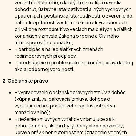
veciach maloletého, o ktorých sa rodičia nevedia
dohodnúť, ústavnej starostlivosti a iných výchovných
opatreniach, pestúnskej starostlivosti, o zverenie do
náhradnej starostlivosti, medzinárodných únosoch,
pri výkone rozhodnutí vo veciach maloletých a ďalších
konaniach v zmysle Zákona o rodine a Civilného
mimosporového poriadku;
– participácia na legislatívnych zmenách
rodinnoprávnych predpisov,
– prednášanie o problematike rodinného práva laickej
ako aj odbornej verejnosti.
2. Občianske právo
– vypracovanie občianskoprávnych zmlúv a dohôd
(kúpna zmluva, darovacia zmluva, dohoda o
vyporiadaní bezpodielového spoluvlastníctva
manželov a iné);
– riešenie zmluvných vzťahov vzťahujúce sa k
nehnuteľnosti, ako sú byty, domy alebo pozemky;
úprava práv k nehnuteľnostiam (zriadenie vecných