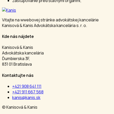
zastupovanie pred štátnymi orgánmi;
Vitajte na wwebovej stránke advokátskej kancelárie
Kanisová & Kanis Advokátska kancelária s. r. o.
Kde nás nájdete
Kanisová & Kanis
Advokátska kancelária
Ďumbierska 3F,
831 01 Bratislava
Kontaktujte nás
+421 908 641 111
+421 911 667 568
kanis@kanis.sk
© Kanisová & Kanis