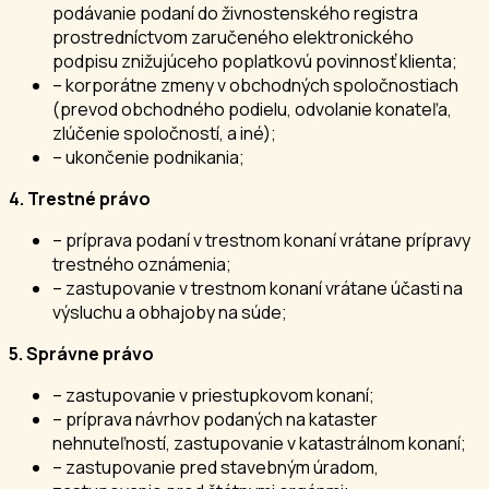
podávanie podaní do živnostenského registra
prostredníctvom zaručeného elektronického
podpisu znižujúceho poplatkovú povinnosť klienta;
– korporátne zmeny v obchodných spoločnostiach
(prevod obchodného podielu, odvolanie konateľa,
zlúčenie spoločností, a iné);
– ukončenie podnikania;
4. Trestné právo
– príprava podaní v trestnom konaní vrátane prípravy
trestného oznámenia;
– zastupovanie v trestnom konaní vrátane účasti na
výsluchu a obhajoby na súde;
5. Správne právo
– zastupovanie v priestupkovom konaní;
– príprava návrhov podaných na kataster
nehnuteľností, zastupovanie v katastrálnom konaní;
– zastupovanie pred stavebným úradom,